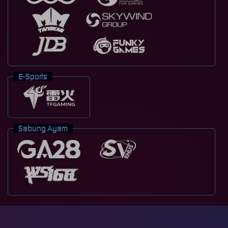
E-Sports
Sabung Ayam