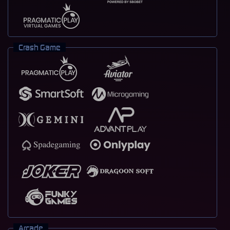
Crash Game
Arcade