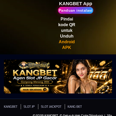
Scatter
KANGBET App
Panduan instalasi
Pindai
kode QR
untuk
Unduh
Android
APK
KANGBET
SLOT JP
SLOT JACKPOT
KANG BET
©2026 KANGBET. © Seluruh Hak Cipta Dilindungi | 18+