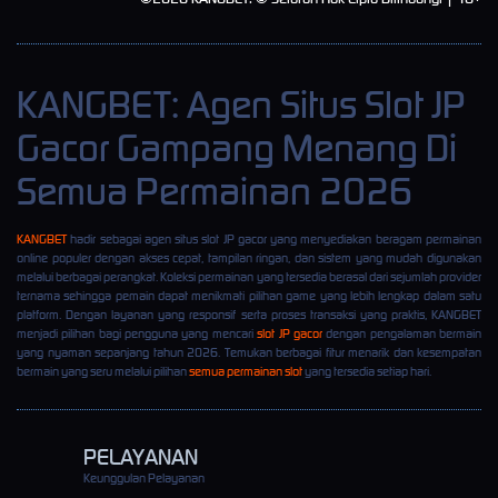
KANGBET: Agen Situs Slot JP
Gacor Gampang Menang Di
Semua Permainan 2026
KANGBET
hadir sebagai agen situs slot JP gacor yang menyediakan beragam permainan
online populer dengan akses cepat, tampilan ringan, dan sistem yang mudah digunakan
melalui berbagai perangkat. Koleksi permainan yang tersedia berasal dari sejumlah provider
ternama sehingga pemain dapat menikmati pilihan game yang lebih lengkap dalam satu
platform. Dengan layanan yang responsif serta proses transaksi yang praktis, KANGBET
menjadi pilihan bagi pengguna yang mencari
slot JP gacor
dengan pengalaman bermain
yang nyaman sepanjang tahun 2026. Temukan berbagai fitur menarik dan kesempatan
bermain yang seru melalui pilihan
semua permainan slot
yang tersedia setiap hari.
PELAYANAN
Keunggulan Pelayanan