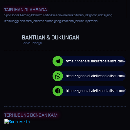
TARUHAN OLAHRAGA
Sportsbook Gaming Platform Terbaik menawarkan lebih banyak game, odds yang
lebih tinggi, dan menyediakan pilihan yang lebih banyak untuk pemain.
BANTUAN & DUKUNGAN
Servis Lainnya
https://general.ateliersdelartiste.com/
https://general.ateliersdelartiste.com/
https://general.ateliersdelartiste.com/
TERHUBUNG DENGAN KAMI