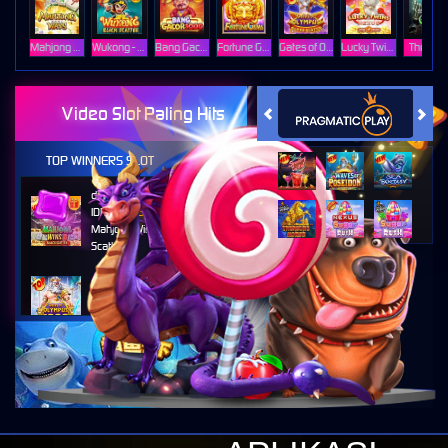
Mahjong Ways
Wukong - Black Scatter
Bang Gacor 1000
Fortune Gems
Gates of Olympus Super Scatter
Lucky Twins Nexus
The Cryp
Video Slot Paling Hits
TOP WINNERS SLOT
di****1
IDR
10,653,800.00
Mahjong Wins 3 – Black
Scatter
fu****3
IDR
10,636,880.00
Gates of Olympus 1000
kari****6
IDR
9,602,000.00
Gates of Olympus™
kari****6
IDR
7,914,000.00