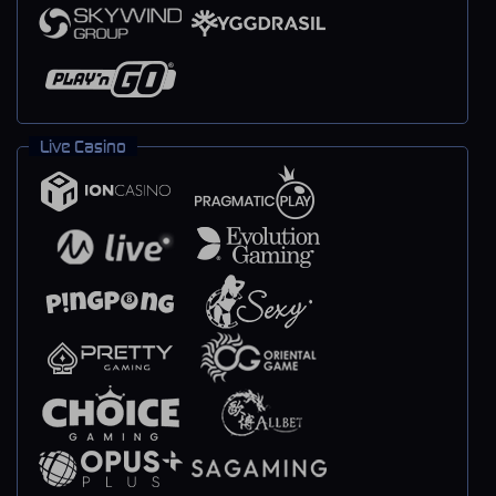
Live Casino