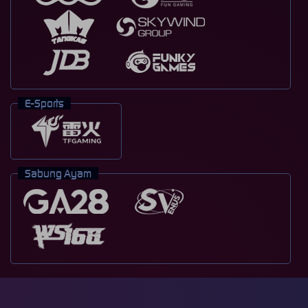
E-Sports
Sabung Ayam