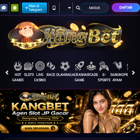
Main di
DAFTAR
MASUK
Telegram
HOT
SLOTS
LIVE
RACE
OLAHRAGA
CRASH
ARCADE
E-
SABUNG
PROMOSI
GAMES
CASINO
GAME
SPORTS
AYAM