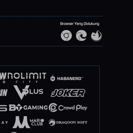
Browser Yang Didukung