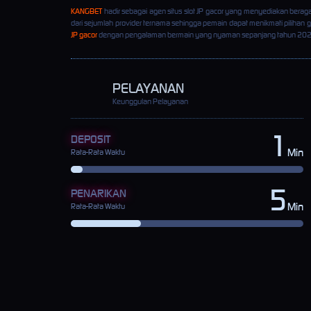
KANGBET
hadir sebagai agen situs slot JP gacor yang menyediakan berag
dari sejumlah provider ternama sehingga pemain dapat menikmati pilihan 
JP gacor
dengan pengalaman bermain yang nyaman sepanjang tahun 2026. T
PELAYANAN
Keunggulan Pelayanan
1
DEPOSIT
Min
Rata-Rata Waktu
5
PENARIKAN
Min
Rata-Rata Waktu