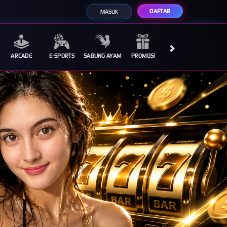
DAFTAR
MASUK
ARCADE
E-SPORTS
SABUNG AYAM
PROMOSI