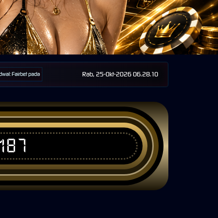
Rab, 25-Okt-2026 06.28.10
ada 14-Jan-2025 dari 12.00.00 sampai 01-Jan-2026 00.00.00. Selama waktu ini, Fairbet permain
,187