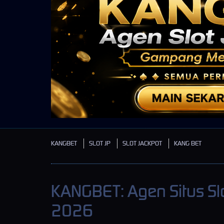
KANGBET
SLOT JP
SLOT JACKPOT
KANG BET
KANGBET: Agen Situs S
2026