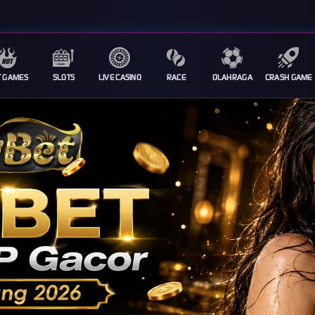
T GAMES
SLOTS
LIVE CASINO
RACE
OLAHRAGA
CRASH GAME