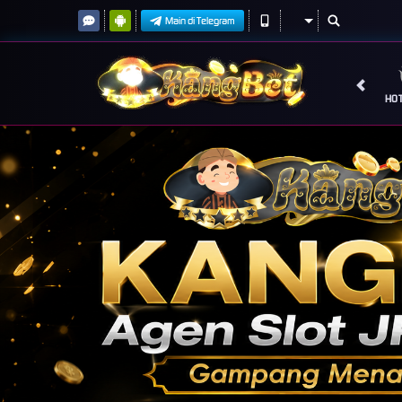
Main di Telegram
HO