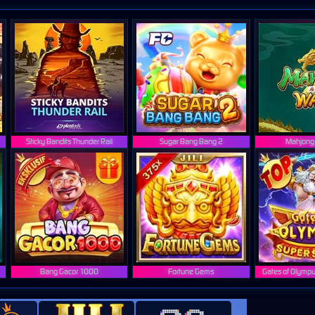
Sticky Bandits Thunder Rail
Sugar Bang Bang 2
Mahjong
Bang Gacor 1000
Fortune Gems
Gates of Olympu