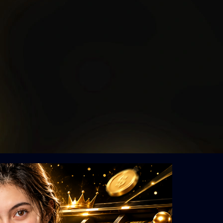
Pindai kod
untuk Un
Android 