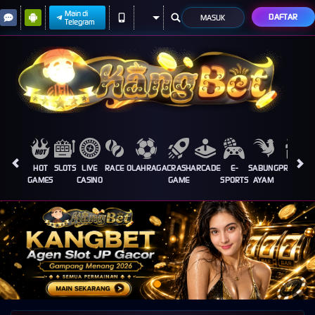
Main di
DAFTAR
MASUK
Telegram
HOT
SLOTS
LIVE
RACE
OLAHRAGA
CRASH
ARCADE
E-
SABUNG
PROMOSI
GAMES
CASINO
GAME
SPORTS
AYAM