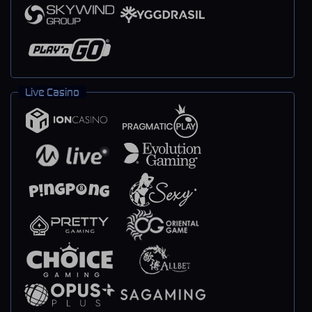
Live Casino