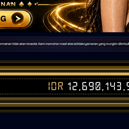
akan tersedia. Kami memohon maaf atas ketidaknyamanan yang mungkin ditimbulkan.
Pemelih
IDR
12,690,143