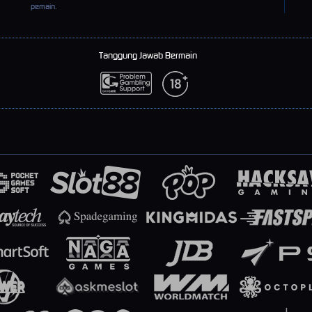
pemain.
Tanggung Jawab Bermain