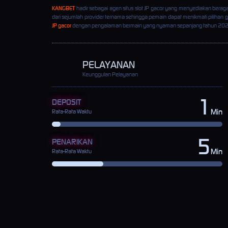
KANGBET
hadir sebagai agen situs slot JP gacor yang menyediakan berag
dari sejumlah provider ternama sehingga pemain dapat menikmati pilihan 
JP gacor
dengan pengalaman bermain yang nyaman sepanjang tahun 2026. T
PELAYANAN
Keunggulan Pelayanan
1
DEPOSIT
Min
Rata-Rata Waktu
5
PENARIKAN
Min
Rata-Rata Waktu