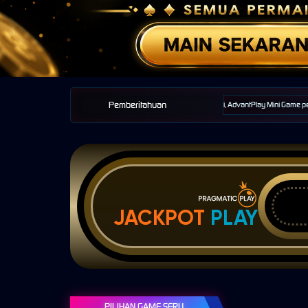
Pemberitahuan
02.52 sampai 08-Agt-2026 23.57.58. Selama waktu ini, AdvantPlay Mini Game permainan tidak 
JACKPOT
PLAY
PILIHAN GAME SERU