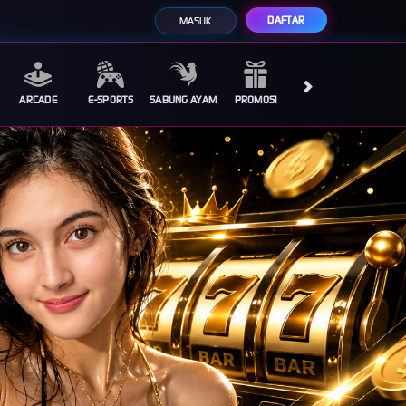
DAFTAR
MASUK
ARCADE
E-SPORTS
SABUNG AYAM
PROMOSI