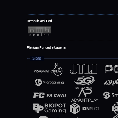
Bersertifikasi Dari
Platform Penyedia Layanan
Slots