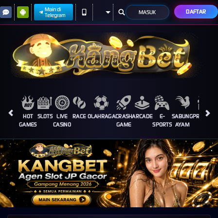
Main di
DAFTAR
MASUK
Telegram
HOT
SLOTS
LIVE
RACE
OLAHRAGA
CRASH
ARCADE
E-
SABUNG
PROMOSI
GAMES
CASINO
GAME
SPORTS
AYAM