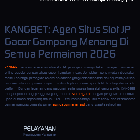
KANGBET: Agen Situs Slot JP
Gacor Gampang Menang Di
Semua Permainan 2026
KANGBET
hadir sebagai agen situs slot JP gacor yang menyediakan beragam permainan
online populer dengan akses cepat, tampilan ringan, dan sistem yang mudah digunakan
melalui berbagai perangkat. Koleksi permainan yang tersedia berasal dari sejumlah provider
ternama sehingga pemain dapat menikmati pilihan game yang lebih lengkap dalam satu
platform. Dengan layanan yang responsif serta proses transaksi yang praktis, KANGBET
menjadi pilihan bagi pengguna yang mencari
slot JP gacor
dengan pengalaman bermain
yang nyaman sepanjang tahun 2026. Temukan berbagai fitur menarik dan kesempatan
bermain yang seru melalui pilihan
semua permainan slot
yang tersedia setiap hari.
PELAYANAN
Keunggulan Pelayanan