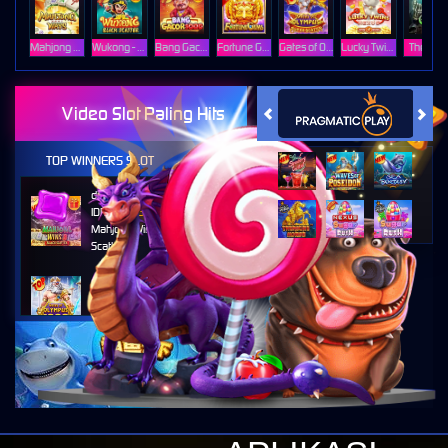
Mahjong Ways
Wukong - Black Scatter
Bang Gacor 1000
Fortune Gems
Gates of Olympus Super Scatter
Lucky Twins Nexus
The Cryp
Video Slot Paling Hits
TOP WINNERS SLOT
di****1
IDR
10,653,800.00
Mahjong Wins 3 – Black
Scatter
fu****3
IDR
10,636,880.00
Gates of Olympus 1000
kari****6
IDR
9,602,000.00
Gates of Olympus™
kari****6
IDR
7,914,000.00