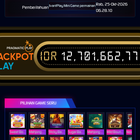
Rab, 25-Okt-2026
7.58. Selama waktu ini, AdvantPlay Mini Game permainan tidak akan tersedia. Kami memohon 
Pemberitahuan
06.28.10
IDR
12,701,662,7
ACKPOT
LAY
PILIHAN GAME SERU
Sweet Bonanza Super Scatter
Mahjong Wins 3 – Black Scatter
Sticky Bandits Thunder Rail
Sugar Bang Bang 2
Mahjong Ways 2
Wild Bounty Showdown