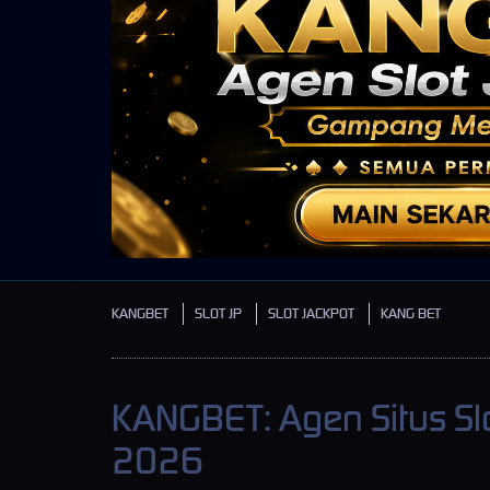
KANGBET
SLOT JP
SLOT JACKPOT
KANG BET
KANGBET: Agen Situs S
2026