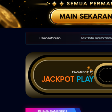
Pemberitahuan
 waktu ini, AdvantPlay Mini Game permainan tidak akan tersedia. Kami memohon maaf atas ket
JACKPOT
PLAY
PILIHAN GAME SERU