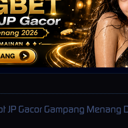
lot JP Gacor Gampang Menang 