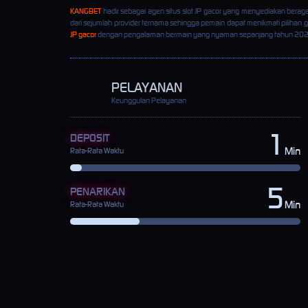
KANGBET
hadir sebagai agen situs slot JP gacor yang menyediakan berag
dari sejumlah provider ternama sehingga pemain dapat menikmati pilihan 
JP gacor
dengan pengalaman bermain yang nyaman sepanjang tahun 2026. T
PELAYANAN
Keunggulan Pelayanan
1
DEPOSIT
Min
Rata-Rata Waktu
5
PENARIKAN
Min
Rata-Rata Waktu