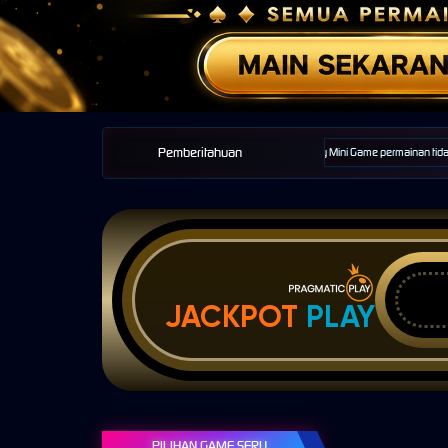
Pemberitahuan
08-Agt-2026 23.57.58. Selama waktu ini, AdvantPlay Mini Game permainan tidak akan tersedi
JACKPOT
PLAY
PILIHAN GAME SERU