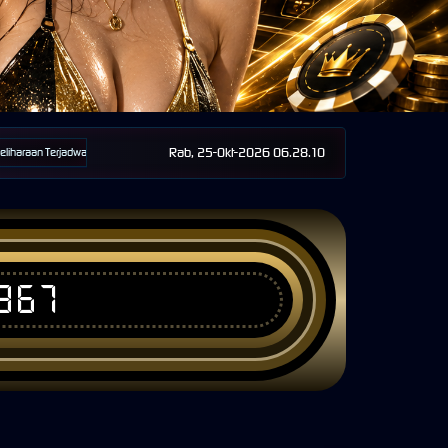
Rab, 25-Okt-2026 06.28.10
wal: Fairbet pada 14-Jan-2025 dari 12.00.00 sampai 01-Jan-2026 00.00.00. Selama waktu ini, F
,967