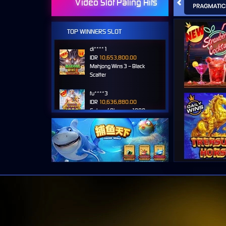
Video Slot Paling Hits
TOP WINNERS SLOT
di****1
IDR
10,653,800.00
Mahjong Wins 3 – Black
Scatter
fu****3
IDR
10,636,880.00
Gates of Olympus 1000
kari****6
IDR
9,602,000.00
Gates of Olympus™
kari****6
IDR
7,914,000.00
Sugar Rush
zeusba****u
IDR
5,076,000.00
Gates of Olympus 1000