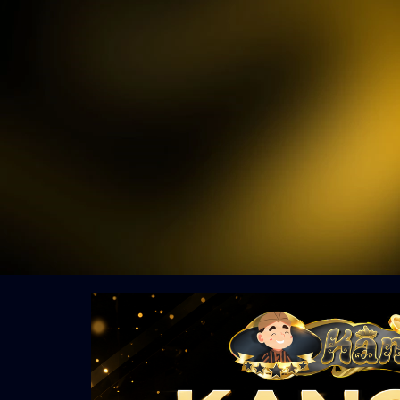
kmsu****i
IDR
3,712,000.00
Aztec Gems Deluxe™
hend****2
IDR
3,178,000.00
Gates of Gatot Kaca 1000
zeusba****u
IDR
3,026,000.00
Gates of Olympus 1000
zeusba****u
IDR
2,779,500.00
Gates of Olympus 1000
di****1
IDR
2,664,000.00
Mahjong Wins 3 – Black
Scatter