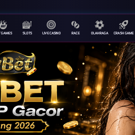
T GAMES
SLOTS
LIVE CASINO
RACE
OLAHRAGA
CRASH GAME