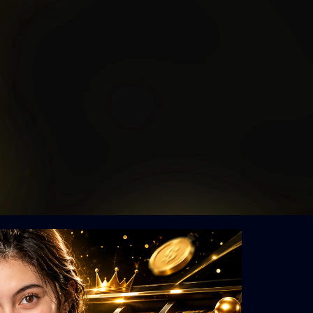
Pindai kod
untuk Un
Android 